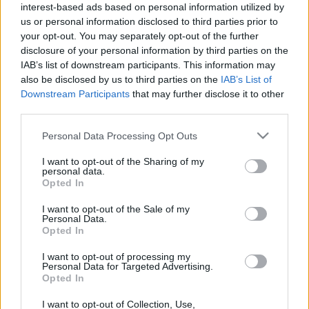
interest-based ads based on personal information utilized by
us or personal information disclosed to third parties prior to
your opt-out. You may separately opt-out of the further
disclosure of your personal information by third parties on the
IAB’s list of downstream participants. This information may
also be disclosed by us to third parties on the
IAB’s List of
Punteggi migliori
Downstream Participants
that may further disclose it to other
third parties.
Please note that this website/app uses one or more Google
Personal Data Processing Opt Outs
services and may gather and store information including but
Questa
not limited to your visit or usage behaviour. You may click to
I want to opt-out of the Sharing of my
Oggi
Questo mese
personal data.
settimana
grant or deny consent to Google and its third-party tags to
Opted In
use your data for below specified purposes in below Google
consent section.
ACCEDI
Sarai tu?
I want to opt-out of the Sale of my
Personal Data.
Opted In
I want to opt-out of processing my
Personal Data for Targeted Advertising.
Opted In
Holiday Mahjong Dimensions
I want to opt-out of Collection, Use,