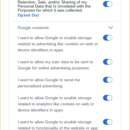
Descrizione
Retention, Sale, and/or Sharing of my
Personal Data that Is Unrelated with the
Purposes for which it was collected.
Opted Out
Creato per gli amanti del mahjong dagli amanti del
mahjong, gioca gratis! Non serve scaricare, né installare
Google consents
nulla.
Come si gioca a Holiday Mahjong
I want to allow Google to enable storage
related to advertising like cookies on web or
Dimensions
device identifiers in apps.
Holiday Mahjong Dimensions aggiunge lo spirito del
I want to allow my user data to be sent to
Natale al classico rompicapo; scopri un set di livelli
Google for online advertising purposes.
completamente nuovi con canzoni natalizie e tessere
I want to allow Google to send me
con alberi di Natale, luci natalizie, decorazioni e altro
personalized advertising.
ancora! Le regole del mahjong sono semplici – abbina
due tessere libere con lo stesso simbolo. Una tessera è
I want to allow Google to enable storage
considerata "libera" e cliccabile solo se è scoperta e non
related to analytics like cookies on web or
bloccata ai lati destro e sinistro. Devi completare tutti i
device identifiers in apps.
set prima che scada il tempo, proprio come Babbo
I want to allow Google to enable storage
Natale!
related to functionality of the website or app.