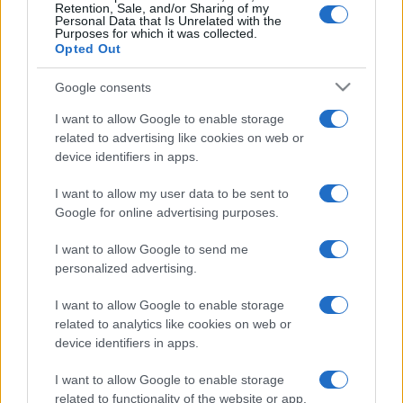
Retention, Sale, and/or Sharing of my
Personal Data that Is Unrelated with the
Purposes for which it was collected.
Hecho por amantes del mahjong para amantes del
Opted Out
mahjong. ¡Juega gratis online! No se requiere descarga
ni instalación.
Google consents
Cómo jugar a Holiday Mahjong
I want to allow Google to enable storage
Dimensions
related to advertising like cookies on web or
device identifiers in apps.
Holiday Mahjong Dimensions trae el espíritu navideño al
clásico juego de estrategia. ¡Disfruta de una tanda de
I want to allow my user data to be sent to
Google for online advertising purposes.
niveles completamente nuevos con canciones navideñas
y fichas que representan adornos, luces y árboles de
I want to allow Google to send me
Navidad y mucho más! Las reglas del mahjong son muy
personalized advertising.
sencillas: combina dos fichas que estén libres y que
tengan el mismo símbolo. Solo se puede hacer clic en
I want to allow Google to enable storage
las fichas libres, y se considerará libre una ficha que no
related to analytics like cookies on web or
device identifiers in apps.
esté bloqueada a izquierda y derecha en el momento de
descubrirla. Como Papá Noel, ¡deberás completar todos
I want to allow Google to enable storage
los niveles antes de que se agote el tiempo!
related to functionality of the website or app.