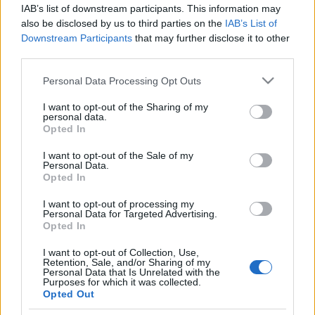
IAB’s list of downstream participants. This information may
also be disclosed by us to third parties on the
IAB’s List of
Downstream Participants
that may further disclose it to other
third parties.
Meilleurs scores
Please note that this website/app uses one or more Google
Personal Data Processing Opt Outs
services and may gather and store information including but
not limited to your visit or usage behaviour. You may click to
I want to opt-out of the Sharing of my
personal data.
grant or deny consent to Google and its third-party tags to
Opted In
use your data for below specified purposes in below Google
Aujourd'hui
Cette semaine
Ce mois
consent section.
I want to opt-out of the Sale of my
Personal Data.
CONNEX
Visez haut !
Opted In
I want to opt-out of processing my
1
Personal Data for Targeted Advertising.
1,600
smarty🤓
Opted In
I want to opt-out of Collection, Use,
Retention, Sale, and/or Sharing of my
Personal Data that Is Unrelated with the
Purposes for which it was collected.
Spider Solitaire
Description
Opted Out